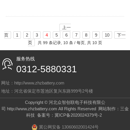
上一
页
1
2
3
4
5
6
7
8
9
10
下一
页
共
99 条记录,
10 条 / 每页, 共
10 页
服务热线
0312-5880331
网址：http://www.zhzbattery.com
地址：河北省保定市莲池区复兴东路999号2号楼
Copyright © 河北众智创联电子科技有限公
司
http://www.zhzbattery.com
All Rights Reserved
网站制作
：
三金
科技
备案号：
冀ICP备2020024379号-2
冀公网安备 13060602001424号